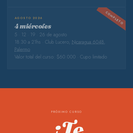
COMPLETO
AGOSTO 2026
4 miércoles
5 · 12 · 19 · 26 de agosto
18.30 a 21hs · Club Lucero,
Nicaragua 6048,
Palermo
Valor total del curso: $60.000 · Cupo limitado
PRÓXIMO CURSO
¿Te