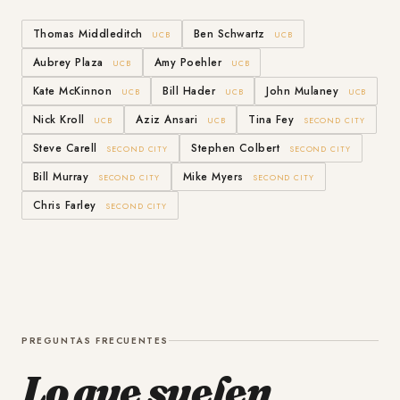
Thomas Middleditch
Ben Schwartz
UCB
UCB
Aubrey Plaza
Amy Poehler
UCB
UCB
Kate McKinnon
Bill Hader
John Mulaney
UCB
UCB
UCB
Nick Kroll
Aziz Ansari
Tina Fey
UCB
UCB
SECOND CITY
Steve Carell
Stephen Colbert
SECOND CITY
SECOND CITY
Bill Murray
Mike Myers
SECOND CITY
SECOND CITY
Chris Farley
SECOND CITY
PREGUNTAS FRECUENTES
Lo que suelen