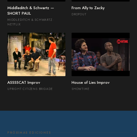
Middleditch & Schwartz —
From Ally to Zacky
SHORT PAUL
DROPOUT
MIDDLEDITCH & SCHWARTZ ·
NETFLIX
ASSSSCAT Improv
House of Lies Improv
UPRIGHT CITIZENS BRIGADE
SHOWTIME
PRÓXIMAS EDICIONES