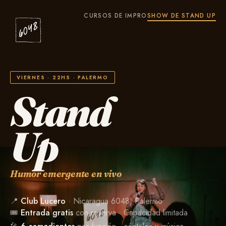
CURSOS DE IMPRO
SHOW DE STAND UP
VIERNES · 22HS · PALERMO
Stand
Up
Humor emergente en vivo
📍
Club Lucero
· Nicaragua 6048, Palermo
🎟
Entrada gratis
con reserva · Capacidad limitada