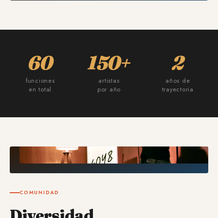
60
150+
2
funciones
artistas
años de
en total
por año
trayectoria
COMUNIDAD
Diversidad